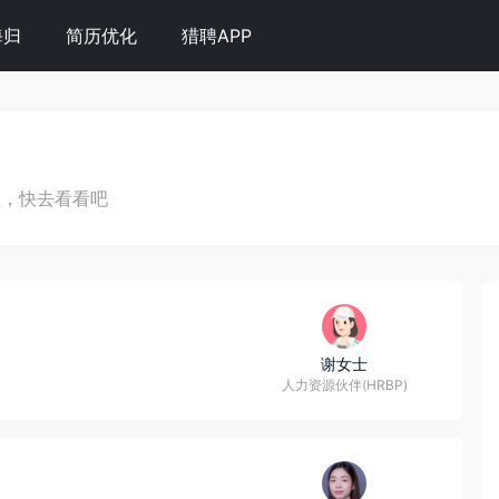
海归
简历优化
猎聘APP
位，快去看看吧
谢女士
人力资源伙伴(HRBP)