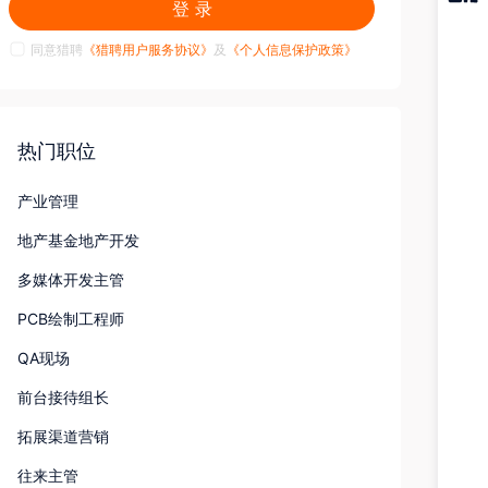
登 录
猎聘
APP
同意猎聘
《猎聘用户服务协议》
及
《个人信息保护政策》
热门职位
产业管理
地产基金地产开发
多媒体开发主管
PCB绘制工程师
QA现场
前台接待组长
拓展渠道营销
往来主管