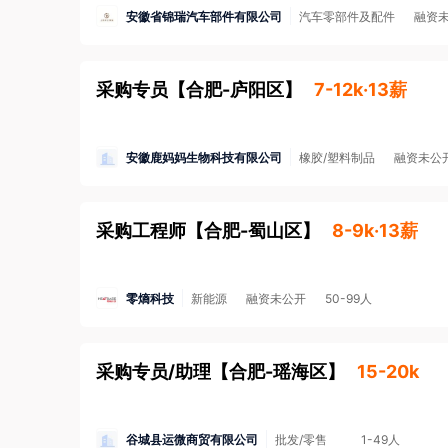
安徽省锦瑞汽车部件有限公司
汽车零部件及配件
融资
采购专员
【
合肥-庐阳区
】
7-12k·13薪
安徽鹿妈妈生物科技有限公司
橡胶/塑料制品
融资未公
采购工程师
【
合肥-蜀山区
】
8-9k·13薪
零熵科技
新能源
融资未公开
50-99人
采购专员/助理
【
合肥-瑶海区
】
15-20k
谷城县运微商贸有限公司
批发/零售
1-49人