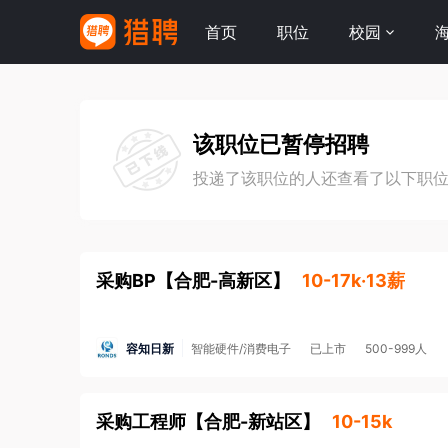
首页
职位
校园
该职位已暂停招聘
投递了该职位的人还查看了以下职
采购BP
【
合肥-高新区
】
10-17k·13薪
容知日新
智能硬件/消费电子
已上市
500-999人
采购工程师
【
合肥-新站区
】
10-15k