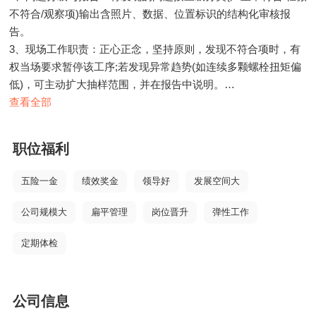
不符合/观察项)输出含照片、数据、位置标识的结构化审核报
告。
3、现场工作职责：正心正念，坚持原则，发现不符合项时，有
权当场要求暂停该工序;若发现异常趋势(如连续多颗螺栓扭矩偏
低)，可主动扩大抽样范围，并在报告中说明。
4、标识与追溯：对审核区域或部件粘贴状态标识(合格/待判定/
查看全部
不合格)，确保问题全程可追溯。
5、AI工具应用：熟练使用平板端审核APP(现场录入、拍照标
职位福利
注、语音转文字);运用AI辅助图像识别工具，快速识别螺栓缺
失、法兰面污染等常见缺陷;能操作自动报告生成工具，提升审
五险一金
绩效奖金
领导好
发展空间大
核效率。
6、整改提升：配合质量控制工程师对整改措施进行现场复核，
公司规模大
扁平管理
岗位晋升
弹性工作
指导施工班组完成有效整改，确认问题闭环且防止问题重犯。
定期体检
任职要求：
1、学历专业：大专及以上，机械、电气、风电相关专业优先。
2、工作经验：2年以上过程质量审核相关经验，有风电现场经验
公司信息
者优先。