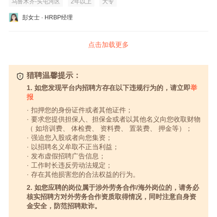
乌鲁木齐-头屯河区
2年以上
大专
彭女士 · HRBP经理
点击加载更多
猎聘温馨提示：
1. 如您发现平台内招聘方存在以下违规行为的，请立即
举
报
· 扣押您的身份证件或者其他证件；
· 要求您提供担保人、担保金或者以其他名义向您收取财物
（ 如培训费、 体检费、 资料费、 置装费、 押金等）；
· 强迫您入股或者向您集资；
· 以招聘名义牟取不正当利益；
· 发布虚假招聘广告信息；
· 工作时长违反劳动法规定；
· 存在其他损害您的合法权益的行为。
2. 如您应聘的岗位属于涉外劳务合作/海外岗位的，请务必
核实招聘方对外劳务合作资质取得情况，同时注意自身资
金安全，防范招聘欺诈。