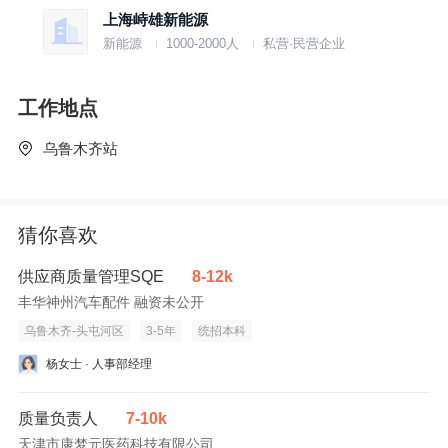
上海峙雄新能源
3、专业能力：熟悉工序风险点，具备抽样原则与不合格品判定
新能源
1000-2000人
私营·民营企业
基础;能读懂机械图纸、电气接
线图及力矩值表;熟练使用扭矩扳手、游标卡尺、塞尺、万用表
等常用量具。
工作地点
4、AI工具：熟悉移动端质量审核APP及AI辅助质检工具的基本
操作:了解图像识别在缺陷检测中的应用场景。
乌鲁木齐站
5、证书与适应性：持有高空作业证或低压电工证者优先;吃苦耐
劳，能接受在区域内长期驻场工作，能适应风场户外作业(高温/
低温/强风)。
猜你喜欢
供应商质量管理SQE
8-12k
丰华神州汽车配件 融资未公开
乌鲁木齐-头屯河区
3-5年
统招本科
杨女士 · 人事部经理
质量负责人
7-10k
天津市康梦元医药科技有限公司