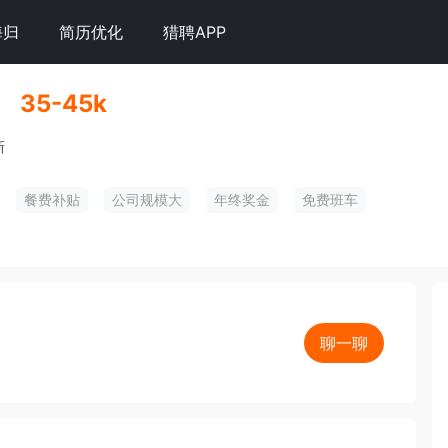
海归
简历优化
猎聘APP
35-45k
新
餐费补贴
公司规模大
年终奖金
免费班车
聊一聊