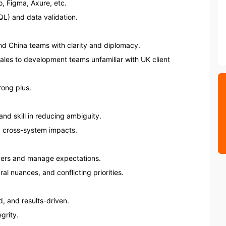
, Figma, Axure, etc.

L) and data validation.

and China teams with clarity and diplomacy.

nales to development teams unfamiliar with UK client 
ong plus.

and skill in reducing ambiguity.

d cross-system impacts.

lders and manage expectations.

al nuances, and conflicting priorities.

, and results-driven.

grity.