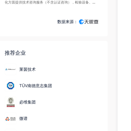
化方面提供技术咨询服务（不含认证咨询），检验设备、技
术及方法的研究和开发；有关标准化和产品鉴定的其它业
务；根据业务需要颁发合营公司证明文件。【依法须经批准
数据来源：
的项目，经相关部门批准后方可开展经营活动】
推荐企业
莱茵技术
TÜV南德意志集团
必维集团
微谱