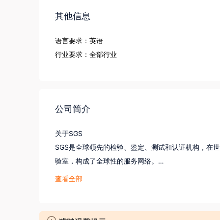
其他信息
语言要求：英语
行业要求：全部行业
公司简介
关于SGS

SGS是全球领先的检验、鉴定、测试和认证机构，在世界
验室，构成了全球性的服务网络。

SGS通标标准技术服务有限公司由SGS集团和隶属于
查看全部
在全国建成了78个分支机构和150多间实验室，拥有15
在中国，SGS的服务能力已全面覆盖到纺织品及鞋类
生命科学、化妆品及个人护理、石油化工、矿产、环境