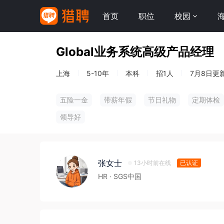
首页
职位
校园
Global业务系统高级产品经理
上海
5-10年
本科
招1人
7月8日更
五险一金
带薪年假
节日礼物
定期体检
领导好
张女士
13小时前在线
已认证
HR
· SGS中国