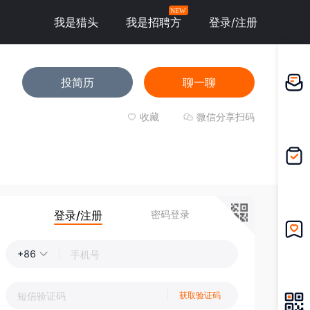
NEW
我是猎头
我是招聘方
登录/注册
投简历
聊一聊
邀请应
聘
收藏
微信分享扫码
我的投
递
登录/注册
密码登录
我的收
+86
藏
获取验证码