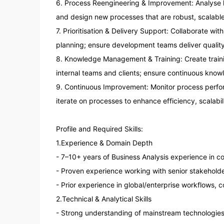
6. Process Reengineering & Improvement: Analyse le
and design new processes that are robust, scalable,
7. Prioritisation & Delivery Support: Collaborate wit
planning; ensure development teams deliver qualit
8. Knowledge Management & Training: Create traini
internal teams and clients; ensure continuous knowl
9. Continuous Improvement: Monitor process perfo
iterate on processes to enhance efficiency, scalabilit
Profile and Required Skills:

1.Experience & Domain Depth

- 7–10+ years of Business Analysis experience in c
- Proven experience working with senior stakeholde
- Prior experience in global/enterprise workflows, co
2.Technical & Analytical Skills

- Strong understanding of mainstream technologies