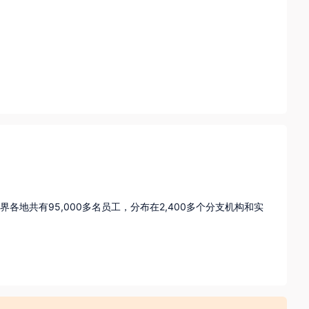
各地共有95,000多名员工，分布在2,400多个分支机构和实
国家质检总局系统的中国标准科技集团共同于1991年成立，现已
,000多名训练有素的专业人员。

、玩具及婴幼儿用品、家居及轻工产品 、电子电气、农产食品、
、工业、交通和电子商务等多个行业的供应链上下游。凭借全