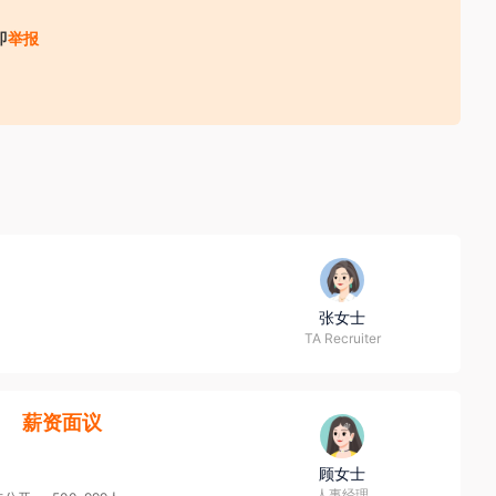
一流的检测、认证服务，致力在企业组织、政府和个人间传递
即
举报
续发展竞争力。

续发展全球指数。SGS始终以负责任的态度经营企业、回馈社
收取财物（ 如培训费、体检费、资料费、置装费、押金等）；
、扶贫帮困、赈灾救危、保护环境等公益活动；并对办公场所
理念的积极践行者。

业最佳表现第58位与全球最具创新力企业榜第83位。同期，SGS
业责任标准的公司公司表现的指数系列。在中国，SGS十年荣
，请务必核实招聘方对外劳务合作资质取得情况，同时注意自身资
张女士
TA Recruiter
】
薪资面议
顾女士
人事经理