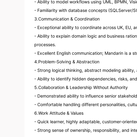
- Ability to model workflows using UML, BPMN, Visio
- Familiarity with database concepts (SQLServer/SQ
3.Communication & Coordination

- Exceptional ability to coordinate across UK, EU, 
- Ability to explain domain logic and business ratio
processes.

- Excellent English communication; Mandarin is a str
4.Problem-Solving & Abstraction

- Strong logical thinking, abstract modeling ability, 
- Ability to identify hidden dependencies, risks, an
5.Collaboration & Leadership Without Authority

- Demonstrated ability to influence senior stakeho
- Comfortable handling different personalities, cultur
6.Work Attitude & Values

- Quick learner, highly adaptable, customer-oriented
- Strong sense of ownership, responsibility, and inte