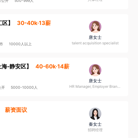
未公开
500-999人
汇区
】
30-40k·13薪
唐女士
talent acquisition specialist
市
10000人以上
上海-静安区
】
40-60k·14薪
唐女士
HR Manager, Employer Branding
公开
5000-10000人
】
薪资面议
秦女士
招聘经理