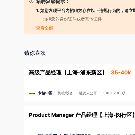
猎聘温馨提示：
球化技术优势和本地化服务理念，我们不断创新，通过
1. 如您发现平台内招聘方存在以下违规行为的，请立
信任，更助力本土及全球客户加速业务成功、提升可持
· 扣押您的身份证件或者其他证件；
作为优秀的企业公民，SGS连续四年入选道琼斯可持
· 要求您提供担保人、担保金或者以其他名义向您
查看全部
会。如在全国各分支机构持续开展捐资助学、爱心支教
· 强迫您入股或者向您集资；
进行能效评估和改造工作，减少碳排放，是可持续发展
· 以招聘名义牟取不正当利益；
· 发布虚假招聘广告信息；
猜你喜欢
我们的荣誉

· 工作时长违反劳动法规定；
2017年，SGS入选福布斯全球2000强，名列跨国企
· 存在其他损害您的合法权益的行为。
高级产品经理
【
上海-浦东新区
】
35-40k
入选富时社会责任指数，其是首个度量符合全球公认企
2. 如您应聘的岗位属于涉外劳务合作/海外岗位的
金安全，防范招聘欺诈。
了解更多安全防范知识>
卡赫中国
机械/设备
融资未公开
1000-2000人
3. 本平台招聘方不向求职者提供任何收费服务。
Product Manager 产品经理
【
上海-闵行区