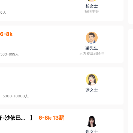
柏女士
招聘主管
00人
6-8k
梁先生
人力资源部经理
500-999人
张女士
5000-10000人
乌鲁木齐-沙依巴克区
】
6-8k·13薪
郑女士