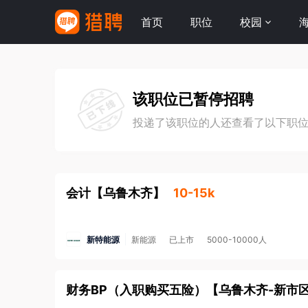
首页
职位
校园
该职位已暂停招聘
投递了该职位的人还查看了以下职
会计
【
乌鲁木齐
】
10-15k
新特能源
新能源
已上市
5000-10000人
财务BP（入职购买五险）
【
乌鲁木齐-新市