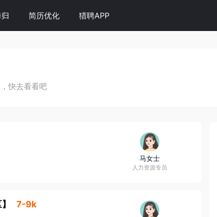
海归
简历优化
猎聘APP
位，快去看看吧
马女士
人力资源专员
区
】
7-9k