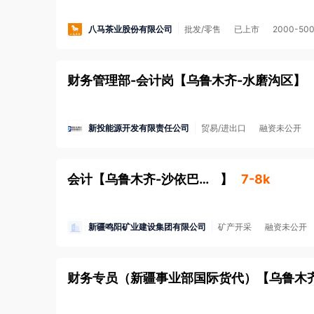
八马茶业股份有限公司
批发/零售
已上市
2000-50
财务管理部-会计岗
【
乌鲁木齐-水磨沟区
】
新投能源开发有限责任公司
贸易/进出口
融资未公开
会计
【
乌鲁木齐-沙依巴克区
】
7-8k
新疆鸣阳矿业建设集团有限公司
矿产开采
融资未公开
财务专员（新疆事业部国际货代）
【