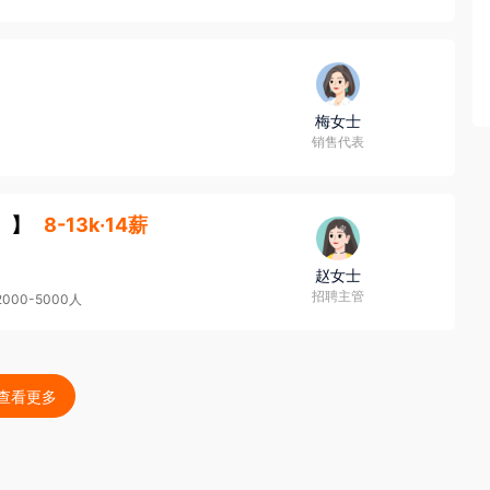
梅女士
销售代表
】
8-13k·14薪
赵女士
招聘主管
2000-5000人
查看更多