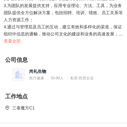
3.为团队的发展提供支持，应用专业理论、方法、工具，为业务
团队提供全方位解决方案，包括招聘、培训、绩效、员工关系等
人力资源工作；
4.通过与管理层及员工的互动，建立有效和多样化的渠道，保证
组织中信息的通畅，推动公司文化的建设和业务的高速发展；
5.参与制订集团层面人力资源全面解决方案。
查看全部
职位要求：
1.统招本科以上学历，5年以上人力资源工作经验；
公司信息
2.有在大型IT/媒体公司/互联网公司从事HRBP工作经验,支持过
研发体系业务更佳；
尚礼生物
3.了解人力资源各模块基本工作，并具备TA、ER、C&B、
医疗健康
50-99人
私营·民营企业
OC&OD等两个模块以上的实操经验，熟悉国家相关的人力资源
政策、法律法规；
工作地点
4.自我驱动，思考力强，认真负责，有亲和力，能适应公司快速
发展的工作节奏。
三泰魔方C1