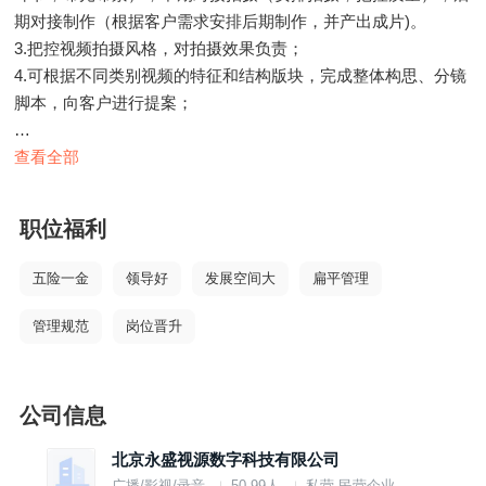
期对接制作（根据客户需求安排后期制作，并产出成片)。
3.把控视频拍摄风格，对拍摄效果负责；
4.可根据不同类别视频的特征和结构版块，完成整体构思、分镜
脚本，向客户进行提案；
任职要求
查看全部
1.影视、导演、编导等相关专业，2年以上相关行业经验，有商
业影视如企业宣传片的制作经验；
职位福利
2.熟悉拍摄工作流程，具有严密的逻辑思维，有妥善处理拍摄现
场各类突发状况的能力，具有成本意识、统筹规划和时间管理能
五险一金
领导好
发展空间大
扁平管理
力；
3.具有较强的口头表达能力、善于沟通、擅长讲故事、工作敬
管理规范
岗位晋升
业、有强烈的集体认同感和团队合作精神
员工福利：交通补、五险一金、节日福利、带薪休假、项目奖
公司信息
金、定期团建
北京永盛视源数字科技有限公司
广播/影视/录音
50-99人
私营·民营企业