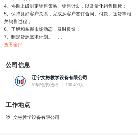
4、协助上级制定销售策略、销售计划，以及量化销售目标；
5、保持良好客户关系，完成从客户签订合同、付款、送货等相
关销售过程；
6、了解和掌握市场动态，及时反馈；
7、制定货源需求计划。
查看全部
任职要求：
1、年龄25-45岁，本科及以上学历，有相关销售经验（教学设备
公司信息
销售或教师背景相关经验优先考虑）；
2、具有敏锐的市场意识、应变能力、独立开拓市场的能力；
辽宁文彬教学设备有限公司
3、有较强的语言表达能力和良好的沟通能力；
印刷/包装/造纸
100-499人
4、熟练使用OFFICE等办公软件；
5、具备合作精神，服务意识，会开车。
工作地点
文彬教学设备有限公司