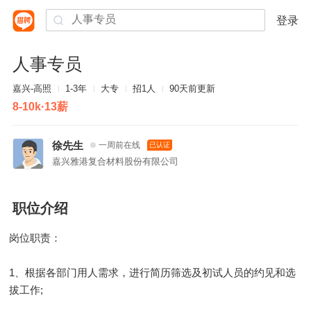
登录
人事专员
嘉兴-高照
1-3年
大专
招1人
90天前更新
8-10k·13薪
徐先生
一周前在线
已认证
嘉兴雅港复合材料股份有限公司
职位介绍
岗位职责：
1、根据各部门用人需求，进行简历筛选及初试人员的约见和选
拔工作;