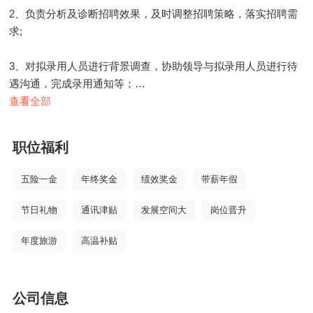
2、负责分析及诊断招聘效果，及时调整招聘策略，落实招聘需
求;
3、对拟录用人员进行背景调查，协助领导与拟录用人员进行待
遇沟通，完成录用通知等；
查看全部
4、办理员工入职、离职、转正、调岗、调薪等相关工作，熟悉
社会养老保险操作流程，建立健全的员工人事档案等；
职位福利
5、负责公司培训、绩效管理、考勤等工作；
五险一金
年终奖金
绩效奖金
带薪年假
6、建立和管理公司人才储备资料库;
节日礼物
通讯津贴
发展空间大
岗位晋升
7、负责员工关系管理，了解员工情况，掌握员工思想，及时提
年度旅游
高温补贴
出对策或建议；
8、领导交办的其他岗位相关工作。
公司信息