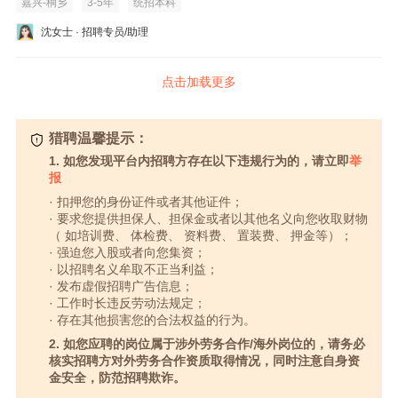
嘉兴-桐乡
3-5年
统招本科
沈女士 · 招聘专员/助理
点击加载更多
猎聘温馨提示：
1. 如您发现平台内招聘方存在以下违规行为的，请立即
举
报
· 扣押您的身份证件或者其他证件；
· 要求您提供担保人、担保金或者以其他名义向您收取财物
（ 如培训费、 体检费、 资料费、 置装费、 押金等）；
· 强迫您入股或者向您集资；
· 以招聘名义牟取不正当利益；
· 发布虚假招聘广告信息；
· 工作时长违反劳动法规定；
· 存在其他损害您的合法权益的行为。
2. 如您应聘的岗位属于涉外劳务合作/海外岗位的，请务必
核实招聘方对外劳务合作资质取得情况，同时注意自身资
金安全，防范招聘欺诈。