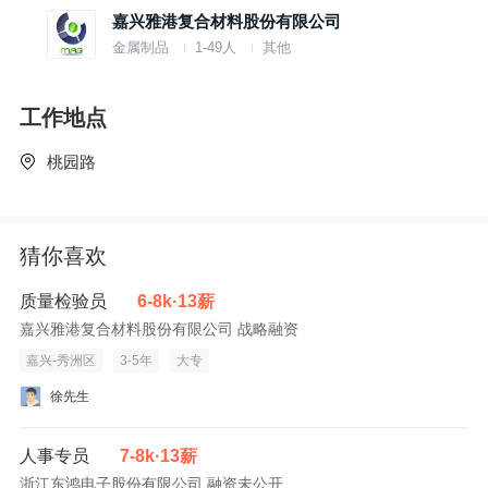
嘉兴雅港复合材料股份有限公司
任职要求：
金属制品
1-49人
其他
1、行政/人力资源管理或相关专业，3年以上相关工作经验，大
专以上学历；
工作地点
2、熟悉人力资源相关法律法规与劳动合同法，擅长招聘，发掘
桃园路
人才；
3、有较强的综合协调沟通能力和组织管理能力，有较强的工作
猜你喜欢
责任感;
质量检验员
6-8k·13薪
4、有较强文案功底和语言表达能力，协调能力、思维敏捷，办
嘉兴雅港复合材料股份有限公司 战略融资
事细心认真。
嘉兴-秀洲区
3-5年
大专
徐先生
人事专员
7-8k·13薪
浙江东鸿电子股份有限公司 融资未公开