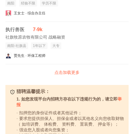
南阳
经验不限
学历不限
王女士 · 综合办主任
执行兽医
7-9k
社旗牧原农牧有限公司 战略融资
南阳-社旗县
1年以下
大专
贾先生 · 环保工程师
点击加载更多
猎聘温馨提示：
1. 如您发现平台内招聘方存在以下违规行为的，请立即
举
报
· 扣押您的身份证件或者其他证件；
· 要求您提供担保人、担保金或者以其他名义向您收取财物
（ 如培训费、 体检费、 资料费、 置装费、 押金等）；
· 强迫您入股或者向您集资；