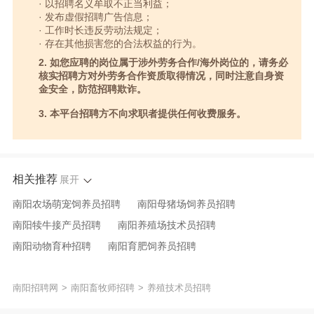
· 以招聘名义牟取不正当利益；
· 发布虚假招聘广告信息；
· 工作时长违反劳动法规定；
· 存在其他损害您的合法权益的行为。
2. 如您应聘的岗位属于涉外劳务合作/海外岗位的，请务必
核实招聘方对外劳务合作资质取得情况，同时注意自身资
金安全，防范招聘欺诈。
3. 本平台招聘方不向求职者提供任何收费服务。
相关推荐
展开
南阳农场萌宠饲养员招聘
南阳母猪场饲养员招聘
南阳犊牛接产员招聘
南阳养殖场技术员招聘
南阳动物育种招聘
南阳育肥饲养员招聘
南阳猪场冲栏工招聘
南阳高效养猪法技术推广员招聘
南阳农场技术经理招聘
南阳招聘网
>
南阳畜牧师招聘
南阳牛肉产品专家招聘
>
养殖技术员招聘
南阳公猪站实习生招聘
南阳育肥场饲养员招聘