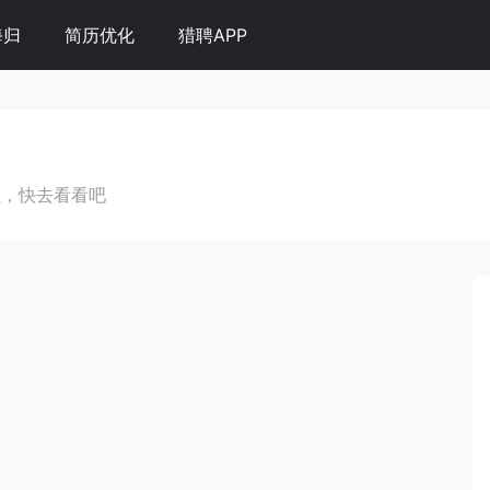
海归
简历优化
猎聘APP
位，快去看看吧