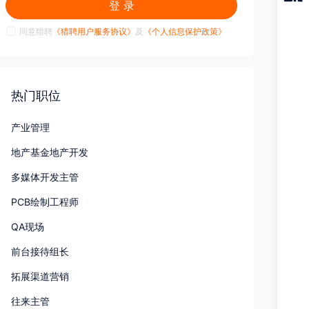
登 录
猎聘
APP
同意猎聘
《猎聘用户服务协议》
及
《个人信息保护政策》
热门职位
产业管理
地产基金地产开发
多媒体开发主管
PCB绘制工程师
QA现场
前台接待组长
拓展渠道营销
往来主管