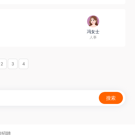
冯女士
人事
2
3
4
搜索
门招聘