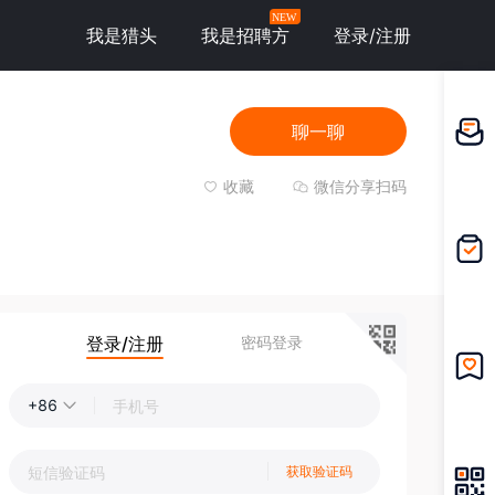
NEW
我是猎头
我是招聘方
登录/注册
聊一聊
邀请应
聘
收藏
微信分享扫码
我的投
递
登录/注册
密码登录
我的收
+86
藏
获取验证码