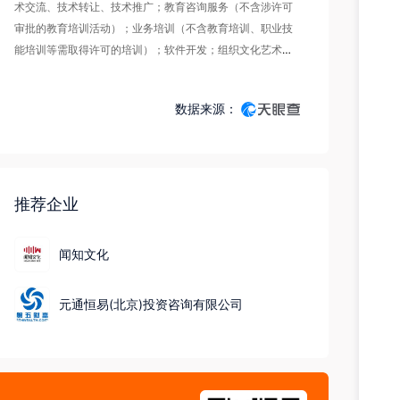
术交流、技术转让、技术推广；教育咨询服务（不含涉许可
审批的教育培训活动）；业务培训（不含教育培训、职业技
能培训等需取得许可的培训）；软件开发；组织文化艺术交
流活动；会议及展览服务；人工智能基础软件开发；计算机
系统服务；数据处理服务；企业管理；市场调查（不含涉外
数据来源：
调查）；社会经济咨询服务；企业管理咨询；企业形象策
划；专业设计服务；文艺创作；广告设计、代理；计算机软
硬件及辅助设备零售；互联网销售（除销售需要许可的商
品）。（除依法须经批准的项目外，凭营业执照依法自主开
展经营活动）许可项目：出版物零售；互联网信息服务；建
推荐企业
设工程勘察；建设工程设计；网络文化经营；测绘服务；第
二类增值电信业务。（依法须经批准的项目，经相关部门批
闻知文化
准后方可开展经营活动，具体经营项目以相关部门批准文件
或许可证件为准）（不得从事国家和本市产业政策禁止和限
元通恒易(北京)投资咨询有限公司
制类项目的经营活动。）