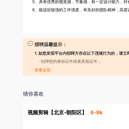
5、具有优秀的视觉感，节奏感，有一定设计能力，对色
6、能适应较强的工作强度，有良好的团队精神，高度
猎聘温馨提示：
1. 如您发现平台内招聘方存在以下违规行为的，请立
· 扣押您的身份证件或者其他证件；
· 要求您提供担保人、担保金或者以其他名义向您
查看全部
· 强迫您入股或者向您集资；
· 以招聘名义牟取不正当利益；
· 发布虚假招聘广告信息；
猜你喜欢
· 工作时长违反劳动法规定；
· 存在其他损害您的合法权益的行为。
视频剪辑
【
北京-朝阳区
】
6-9k
2. 如您应聘的岗位属于涉外劳务合作/海外岗位的
金安全，防范招聘欺诈。
了解更多安全防范知识>