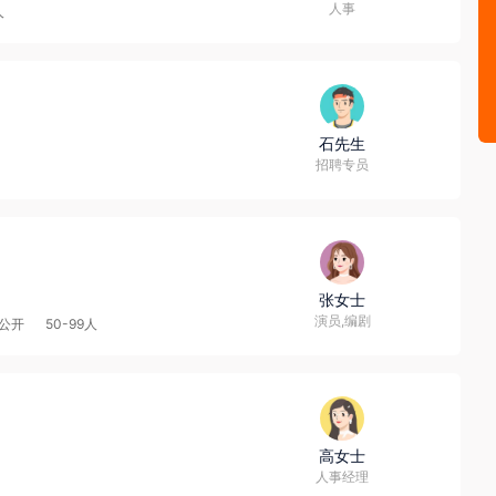
人事
人
石先生
招聘专员
张女士
演员,编剧
公开
50-99人
高女士
人事经理