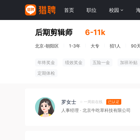
首页
职位
校园
后期剪辑师
6-11k
北京-朝阳区
1-3年
大专
招1人
90
年终奖金
绩效奖金
五险一金
加班补贴
定期体检
罗女士
一周前在线
已认证
人事经理
· 北京牛吃草科技有限公司