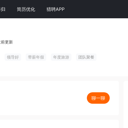
海归
简历优化
猎聘APP
天前更新
领导好
带薪年假
年度旅游
团队聚餐
聊一聊