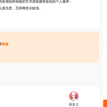
彩感知和画面的艺术感觉都有较高的个人修养； 

认真负责，互联网意识较强。

即
举报
收取财物（ 如培训费、体检费、资料费、置装费、押金等）；
，请务必核实招聘方对外劳务合作资质取得情况，同时注意自身资
张女士