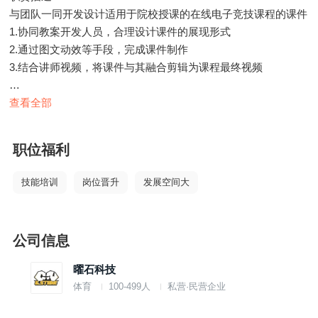
与团队一同开发设计适用于院校授课的在线电子竞技课程的课件
1.协同教案开发人员，合理设计课件的展现形式
2.通过图文动效等手段，完成课件制作
3.结合讲师视频，将课件与其融合剪辑为课程最终视频
任职要求：
查看全部
1.有一定的视频动效制作经验
2.熟悉并对课程中课件的展现形式有深度见解
职位福利
3.熟练使用所涉及的动效制作软件、剪辑软件等
4.熟悉视频化教学的制作风格
技能培训
岗位晋升
发展空间大
公司信息
曜石科技
体育
100-499人
私营·民营企业