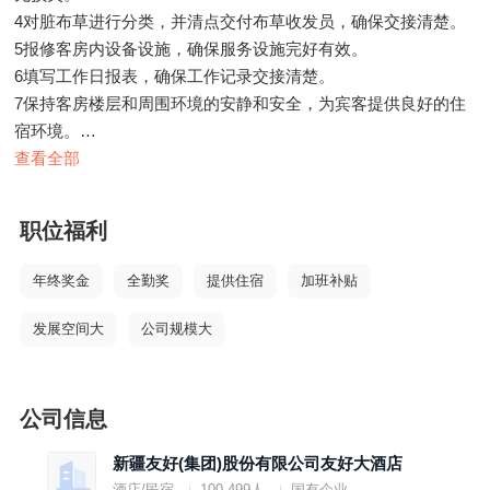
4对脏布草进行分类，并清点交付布草收发员，确保交接清楚。
5报修客房内设备设施，确保服务设施完好有效。
6填写工作日报表，确保工作记录交接清楚。
7保持客房楼层和周围环境的安静和安全，为宾客提供良好的住
宿环境。
任职要求：45周岁以下，吃苦耐劳。
查看全部
职位福利
年终奖金
全勤奖
提供住宿
加班补贴
发展空间大
公司规模大
公司信息
新疆友好(集团)股份有限公司友好大酒店
酒店/民宿
100-499人
国有企业