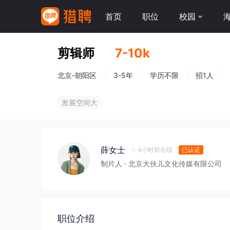
首页
职位
校园
剪辑师
7-10k
北京-朝阳区
3-5年
学历不限
招1人
发展空间大
薛女士
4小时前在线
已认证
制片人
· 北京大伙儿文化传媒有限公司
职位介绍