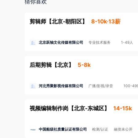
猜你喜欢
· 工作时长违反劳动法规定；
· 存在其他损害您的合法权益的行为。
剪辑师
【
北京-朝阳区
】
8-10k·13薪
2. 如您应聘的岗位属于涉外劳务合作/海外岗位的
金安全，防范招聘欺诈。
了解更多安全防范知识>
北京跃轴文化传媒有限公司
专业技术服务
1-49人
3. 本平台招聘方不向求职者提供任何收费服务。
后期剪辑
【
北京
】
5-8k
河北秀聚影视传媒有限公司
广播/影视/录音
100-49
视频编辑制作岗
【
北京-东城区
】
14-15k
中国船级社质量认证有限公司
检测/认证
融资未公开