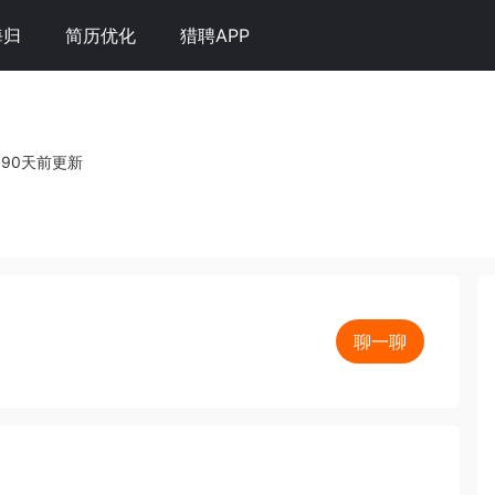
海归
简历优化
猎聘APP
90天前更新
聊一聊