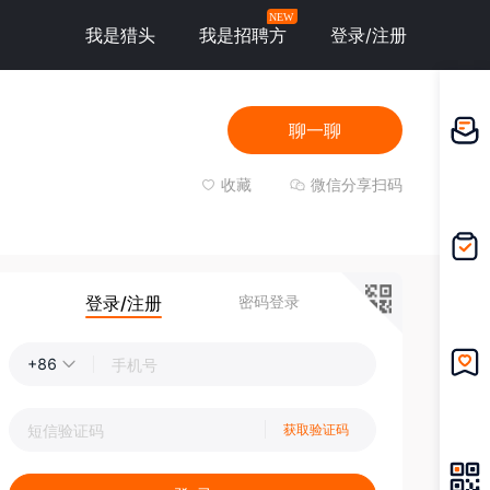
NEW
我是猎头
我是招聘方
登录/注册
聊一聊
邀请应
聘
收藏
微信分享扫码
我的投
递
登录/注册
密码登录
+86
我的收
藏
获取验证码