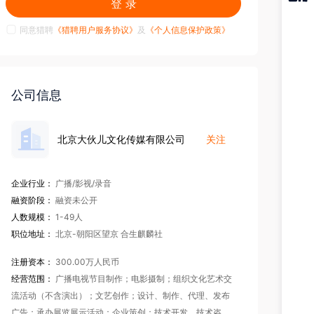
登 录
猎聘
APP
同意猎聘
《猎聘用户服务协议》
及
《个人信息保护政策》
公司信息
北京大伙儿文化传媒有限公司
关注
企业行业：
广播/影视/录音
融资阶段：
融资未公开
人数规模：
1-49人
职位地址：
北京-朝阳区望京 合生麒麟社
注册资本：
300.00万人民币
经营范围：
广播电视节目制作；电影摄制；组织文化艺术交
流活动（不含演出）；文艺创作；设计、制作、代理、发布
广告；承办展览展示活动；企业策创；技术开发、技术咨