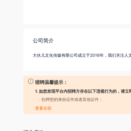
公司简介
猎聘温馨提示：
1. 如您发现平台内招聘方存在以下违规行为的，请立
· 扣押您的身份证件或者其他证件；
· 要求您提供担保人、担保金或者以其他名义向您
查看全部
· 强迫您入股或者向您集资；
· 以招聘名义牟取不正当利益；
· 发布虚假招聘广告信息；