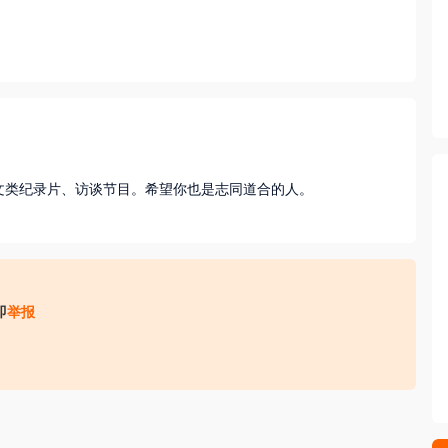
大伙儿文化传媒有限公司成立于2016年，我们关注人文类纪录片、访谈节目。希望你也是志同道合的人。 
即
举报
收取财物（ 如培训费、体检费、资料费、置装费、押金等）；