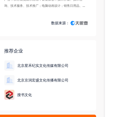
询、技术服务、技术推广；电脑动画设计；销售日用品、工
艺品、文具用品、新鲜水果、未经加工的干果、服装、鞋
帽、体育用品、厨房用具、珠宝首饰、家具（不从事实体店
数据来源：
铺经营）、针纺织品。（市场主体依法自主选择经营项目，
开展经营活动；依法须经批准的项目，经相关部门批准后依
批准的内容开展经营活动；不得从事国家和本市产业政策禁
止和限制类项目的经营活动。）
推荐企业
北京星禾纪实文化传媒有限公司
北京京润宏盛文化传播有限公司
搜书文化