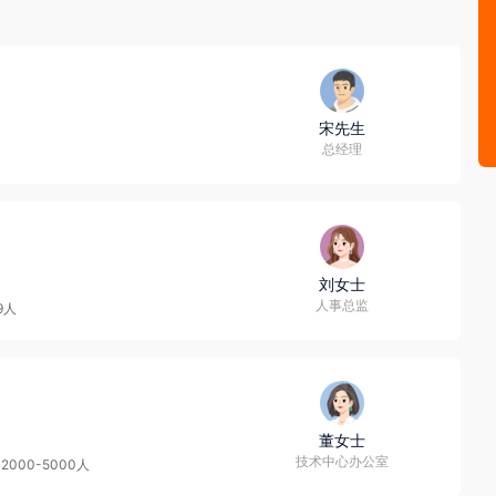
，请务必核实招聘方对外劳务合作资质取得情况，同时注意自身资
宋先生
总经理
刘女士
人事总监
9人
董女士
技术中心办公室
2000-5000人