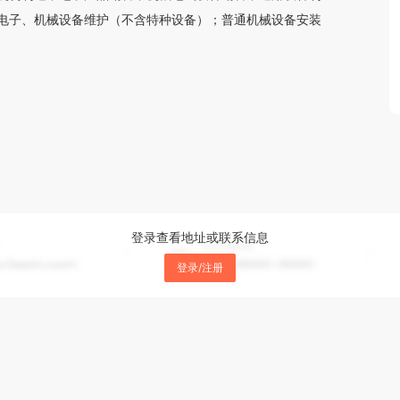
电子、机械设备维护（不含特种设备）；普通机械设备安装
电池零配件销售；电池零配件生产；互联网销售（除销售需
清算服务；新能源汽车整车销售；充电桩销售；电动汽车充
等需取得许可的培训）；碳减排、碳转化、碳捕捉、碳封存
制装备销售。（除依法须经批准的项目外，凭营业执照依法
登录查看地址或联系信息
登录/注册