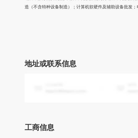
造（不含特种设备制造）；计算机软硬件及辅助设备批发；
服务；工业机器人安装、维修；机械设备租赁；电池销售；
要许可的商品）；房地产经纪；物业管理；资产评估；破产
电基础设施运营；业务培训（不含教育培训、职业技能培训
技术研发；环保咨询服务；节能管理服务；温室气体排放控
自主开展经营活动）
地址或联系信息
工商信息