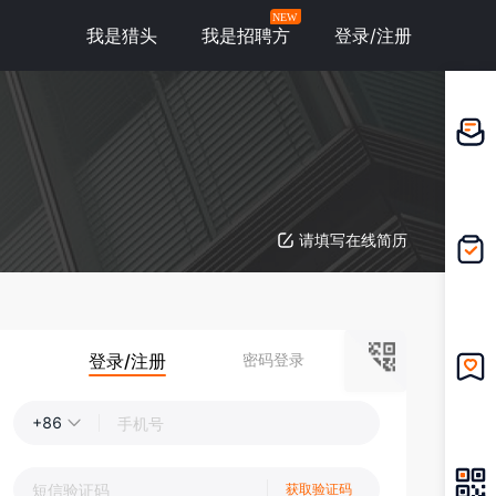
NEW
我是猎头
我是招聘方
登录/注册
邀请应
聘
请填写在线简历
我的投
递
登录/注册
密码登录
我的收
藏
+86
获取验证码