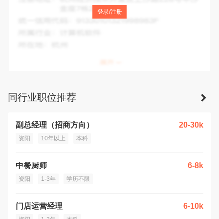
注册地址：
四川省资阳市雁江区建设南路梅西超市负一楼梅西
登录/注册
数码广场席位45号
统一信用代码：
91512002095894712N
所属行业：
批发和零售业
所在地：
资阳市
同行业职位推荐
副总经理（招商方向）
20-30k
资阳
10年以上
本科
中餐厨师
6-8k
资阳
1-3年
学历不限
门店运营经理
6-10k