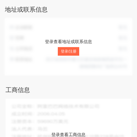
销售；文具用品零售。（除依法须经批准的项目外，凭营业执
地址或联系信息
照依法自主开展经营活动）
企业邮箱
暂无
官网
暂无
登录查看地址或联系信息
公司电话
暂无
登录/注册
联系地址
四川省资阳市雁江区建设南路梅西超市负一
楼梅西数码广场席位45号
工商信息
企业全称：
资阳市智誉电子科技有限公司
成立时间：
2014-03-25
注册资本：
2800.00万人民币
法人代表：
钟其勇
登录查看工商信息