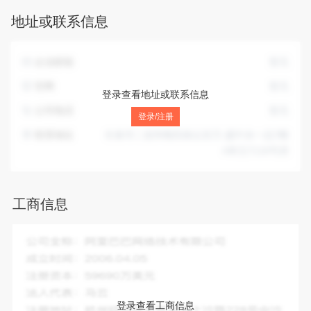
布各类国内广告；文化用品、日用百货、工艺品（需专项审批
地址或联系信息
除外）的销售。（依法须经批准的项目，经相关部门批准后方
可开展经营活动）
企业邮箱
暂无
官网
暂无
登录查看地址或联系信息
公司电话
暂无
登录/注册
联系地址
长春市二道和顺四条以东万-盛中央一品7幢
4单元7118号房
工商信息
企业全称：
吉林省博睿思文化传媒有限公司
成立时间：
2014-05-12
注册资本：
500.00万人民币
法人代表：
王淑莲
登录查看工商信息