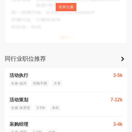
注册地址：
长春市二道和顺四条以东万-盛中央一品7幢4单元
登录/注册
7118号房
统一信用代码：
91220105MA13XWHC5Y
所属行业：
咨询与调查
所在地：
长春市
同行业职位推荐
活动执行
3-5k
长春-临河
经验不限
大专
活动策划
7-12k
长春-体育馆
3-5年
本科
采购经理
3-4k