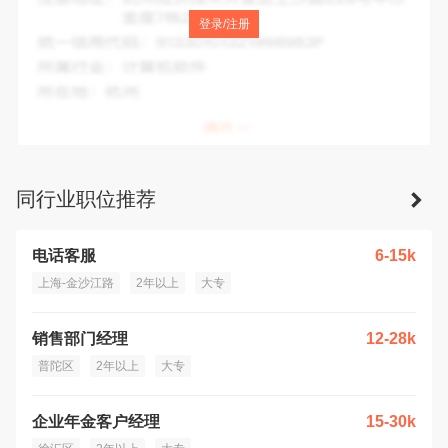
注册地址：
中国(上海)自由贸易试验区奥纳路79号2幢805室
登录/注册
统一信用代码：
913100005601486957
所属行业：
保险公估服务
所在地：
上海市
同行业职位推荐
电话客服
6-15k
上海-金沙江路
2年以上
大专
销售部门经理
12-28k
普陀区
2年以上
大专
企业年金客户经理
15-30k