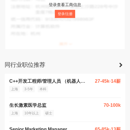
法人代表：
顾汶羽
登录查看工商信息
注册地址：
上海市闵行区吴中路1067-1087号第三幢517室
登录/注册
统一信用代码：
913101126987925472
所属行业：
专业技术服务业
所在地：
上海市
同行业职位推荐
C++开发工程师/管理人员 （机器人半导体多行业，多区域均有职位诚聘）
27-45k·14薪
上海
3-5年
本科
生长激素医学总监
70-100k
上海
10年以上
硕士
Senior Marketing Manager
65-85k·13薪