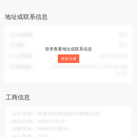
发，包装设计，商务咨询、企业管理咨询（咨询类项目除经
纪），展览展示服务（除展销），计算机软件及辅助设备（除
地址或联系信息
计算机信息系统安全专用设备）、建筑材料、汽车配件、五金
产品、办公用品的销售。【依法须经批准的项目，经相关部门
批准后方可开展经营活动】
企业邮箱
暂无
官网
暂无
登录查看地址或联系信息
公司电话
021-64650880
登录/注册
联系地址
上海市闵行区吴中路1067-1087号第三幢
517室
工商信息
企业全称：
上海鑫迈智能科技有限公司
成立时间：
2009-12-21
注册资本：
250.00万人民币