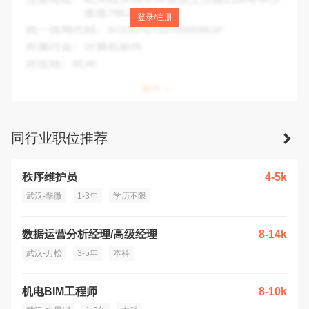
注册地址：
武汉市桥口区解放大道1037号
登录/注册
统一信用代码：
914200001791217095
所属行业：
房地产开发经营
所在地：
武汉市
同行业职位推荐
秩序维护员
4-5k
武汉-翠微
1-3年
学历不限
数据运营分析经理/高级经理
8-14k
武汉-万松
3-5年
本科
机电BIM工程师
8-10k