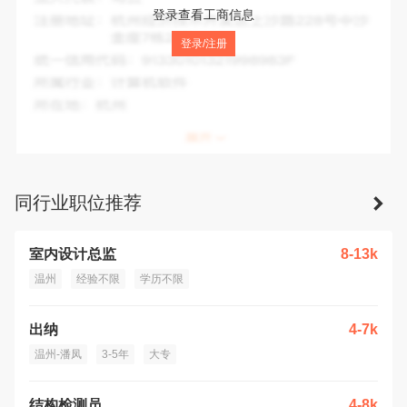
法人代表：
周金叶
登录查看工商信息
注册地址：
浙江省温州市瓯海区南白象街道梧三路288号万邦
登录/注册
中心1幢305室西首
统一信用代码：
91330302773138116X
所属行业：
科学研究和技术服务业
所在地：
温州市
同行业职位推荐
室内设计总监
8-13k
温州
经验不限
学历不限
出纳
4-7k
温州-潘凤
3-5年
大专
结构检测员
4-8k