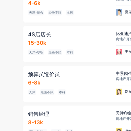
4-6k
夏
天津-侯台
经验不限
本科
比亚迪
4S店店长
15-30k
王
天津-华明
经验不限
本科
中景园
预算员造价员
房地产开发
6-8k
刘
天津
经验不限
本科
天津印
销售经理
房地产开发
8-13k