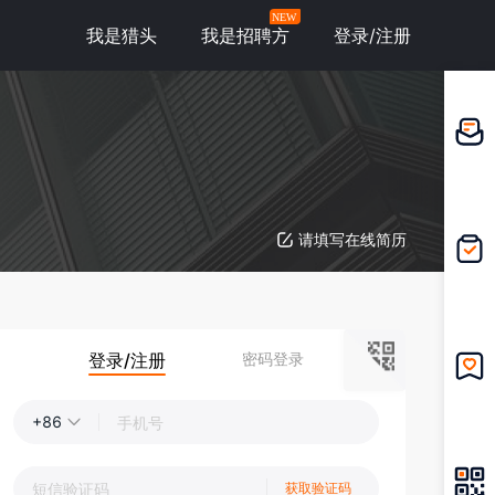
NEW
我是猎头
我是招聘方
登录/注册
邀请应
聘
请填写在线简历
我的投
递
登录/注册
密码登录
我的收
藏
+86
获取验证码