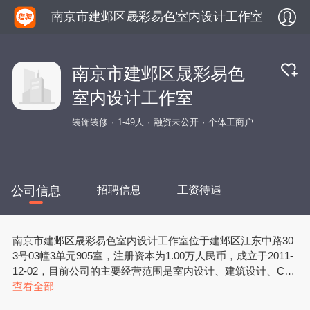
南京市建邺区晟彩易色室内设计工作室
南京市建邺区晟彩易色
室内设计工作室
装饰装修
1-49人
融资未公开
个体工商户
公司信息
招聘信息
工资待遇
南京市建邺区晟彩易色室内设计工作室位于建邺区江东中路30
3号03幢3单元905室，注册资本为1.00万人民币，成立于2011-
12-02，目前公司的主要经营范围是室内设计、建筑设计、CA
D制图、平面设计、动画制作、效果图制作。（依法须经批准
查看全部
的项目，经相关部门批准后方可开展经营活动）