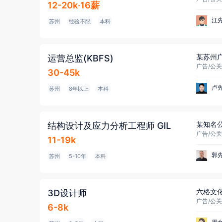
12-20k·16薪
江
苏州
经验不限
本科
某苏州广
运营总监(KBFS)
广告/公关/
30-45k
卢
苏州
8年以上
本科
某知名
结构设计及应力分析工程师 GIL
11-19k
郭
苏州
5-10年
本科
六格文化
3D设计师
广告/公关
6-8k