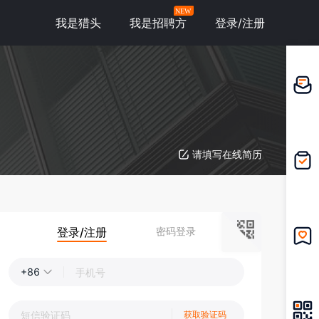
NEW
我是猎头
我是招聘方
登录/注册
邀请应
聘
请填写在线简历
我的投
递
登录/注册
密码登录
我的收
藏
+86
获取验证码