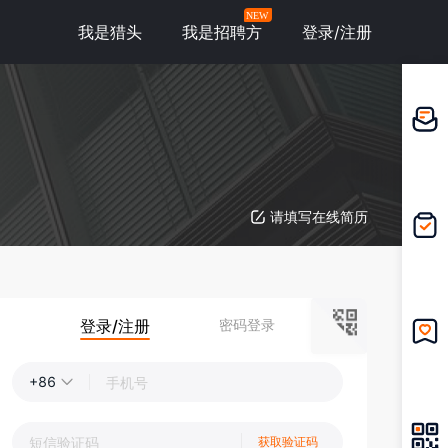
NEW
我是猎头
我是招聘方
登录/注册
邀请应
聘
请填写在线简历
我的投
递
登录/注册
密码登录
我的收
藏
+86
获取验证码