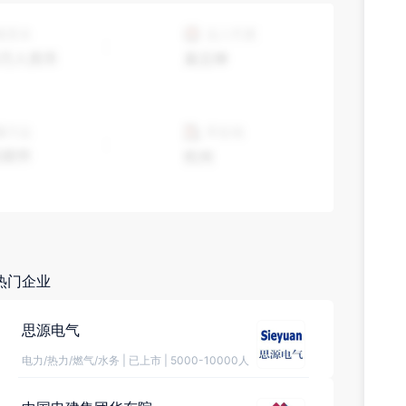
热门企业
思源电气
电力/热力/燃气/水务
|
已上市
|
5000-10000人