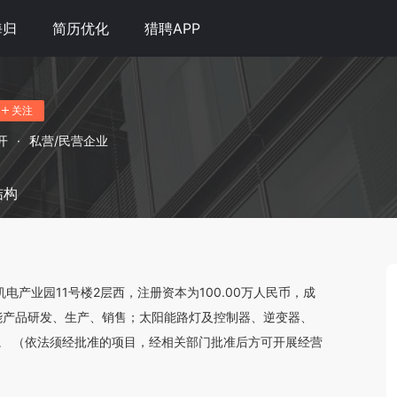
海归
简历优化
猎聘APP
关注
开
·
私营/民营企业
结构
电产业园11号楼2层西，注册资本为100.00万人民币，成
、风能产品研发、生产、销售；太阳能路灯及控制器、逆变器、
。 （依法须经批准的项目，经相关部门批准后方可开展经营