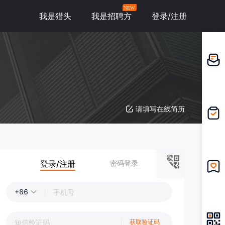
NEW
我是猎头
我是招聘方
登录/注册
邀请应
聘
请填写在线简历
我的投
递
登录/注册
密码登录
我的收
藏
+86
获取验证码