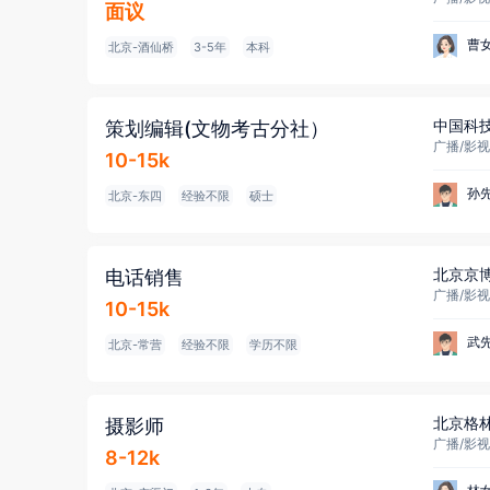
面议
曹
北京-酒仙桥
3-5年
本科
中国科
策划编辑(文物考古分社）
广播/影视
10-15k
孙
北京-东四
经验不限
硕士
北京京
电话销售
广播/影视/
10-15k
武
北京-常营
经验不限
学历不限
北京格
摄影师
广播/影视
8-12k