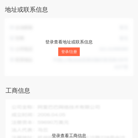
技、网络科技领域内的技术开发、技术咨询、技术服务、技术
地址或联系信息
转让，计算机系统集成，实业投资，投资管理，投资咨询、商
务咨询，市场信息咨询与调查（不得从事社会调查、社会调
研、民意调查、民意测验），计算机软件开发，供应链管理，
企业邮箱
暂无
仓储服务（除危险品），电子商务（不得从事增值电信、金融
业务）。【依法须经批准的项目，经相关部门批准后方可开展
官网
暂无
登录查看地址或联系信息
经营活动】
公司电话
021-61908389
登录/注册
联系地址
中国(上海)自由贸易试验区新灵路106号
1227室
工商信息
企业全称：
上海携懿金融信息服务有限公司
成立时间：
2016-01-15
注册资本：
8000.00万人民币
法人代表：
陈晓强
登录查看工商信息