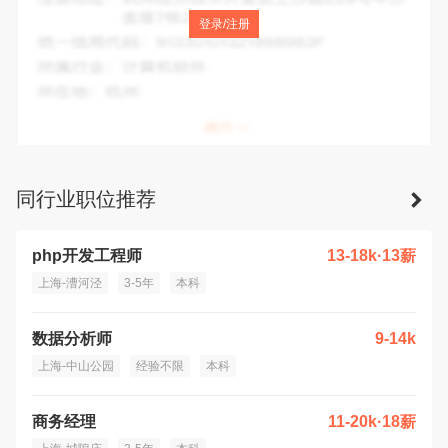
注册地址：
中国(上海)自由贸易试验区新灵路106号1227室
登录/注册
统一信用代码：
91310000MA1K36FW7G
所属行业：
金融信息服务
所在地：
上海市
同行业职位推荐
php开发工程师
13-18k·13薪
上海-漕河泾
3-5年
本科
数据分析师
9-14k
上海-中山公园
经验不限
本科
商务经理
11-20k·18薪