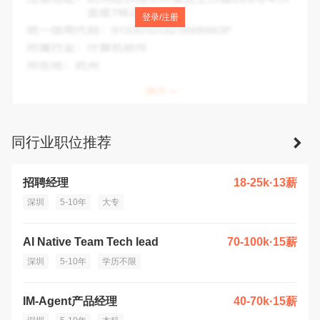
注册地址：
深圳市福田区莲花街道福新社区益田路6013号江
登录/注册
苏大厦A、B座A座7层A706-B9
统一信用代码：
91440300335288413K
所属行业：
信息传输、软件和信息技术服务业
所在地：
深圳市
同行业职位推荐
招聘经理
18-25k·13薪
深圳
5-10年
大专
AI Native Team Tech lead
70-100k·15薪
深圳
5-10年
学历不限
IM-Agent产品经理
40-70k·15薪