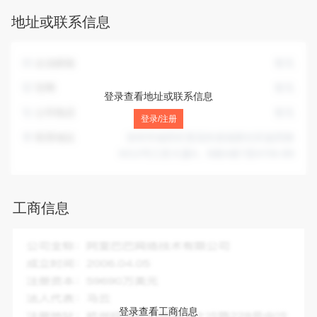
管理；电子技术信息咨询；网络布线，计算机上门维护，平面
地址或联系信息
设计；市场营销策划，财务咨询（不含信托、证券、保险、银
行业务、人才中介服务及其他限制项目）；会议策划、文体活
动策划；国内贸易；经营进出口业务。（法律、行政法规规定
企业邮箱
暂无
禁止的项目除外；法律、行政法规规定限制的项目须取得许可
证后方可经营）许可经营项目：无。
官网
暂无
登录查看地址或联系信息
公司电话
暂无
登录/注册
联系地址
深圳市福田区莲花街道福新社区益田路
6013号江苏大厦A、B座A座7层A706-B9
工商信息
企业全称：
深圳盛邦智业网络科技有限公司
成立时间：
2015-04-30
注册资本：
100.00万人民币
法人代表：
何虎
登录查看工商信息