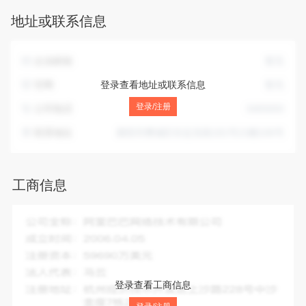
品）、教学仪器、五金产品、建筑材料、日用品销售；法律、
地址或联系信息
行政法规、国务院决定允许经营的、并未规定许可的、由企业
自主选择经营项目开展经营（依法须经批准的项目，经相关部
门批准后方可开展经营活动）
企业邮箱
暂无
官网
登录查看地址或联系信息
暂无
登录/注册
公司电话
3465650
联系地址
襄阳市樊城区长征东路181号21幢106号
工商信息
企业全称：
襄阳银钛检测服务有限公司
成立时间：
2018-08-09
注册资本：
50.00万人民币
法人代表：
高艳
登录查看工商信息
注册地址：
襄阳市樊城区长征东路181号21幢106号