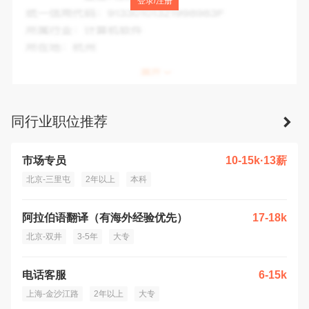
登录/注册
统一信用代码：
91420600MA4958X011
所属行业：
检测服务
所在地：
襄阳市
同行业职位推荐
市场专员
10-15k·13薪
北京-三里屯
2年以上
本科
阿拉伯语翻译（有海外经验优先）
17-18k
北京-双井
3-5年
大专
电话客服
6-15k
上海-金沙江路
2年以上
大专