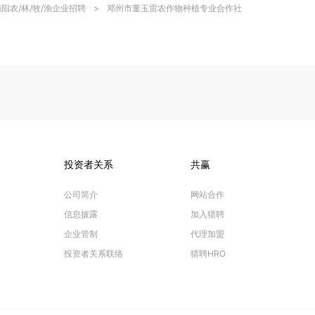
南阳农/林/牧/渔企业招聘
>
邓州市董玉雷农作物种植专业合作社