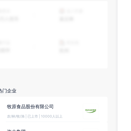
热门企业
牧原食品股份有限公司
农/林/牧/渔
|
已上市
|
10000人以上