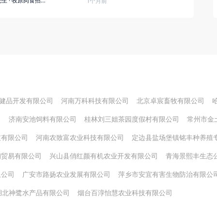
先生
·
牧原肉食招聘经理
1个月前
健品开发有限公司
河南万科科技有限公司
北京卓宸畜牧有限公司
司
济南安池饲料有限公司
桂林刘三姐茶园度假村有限公司
常州市金
技有限公司
河南农致富农业科技有限公司
定边县盐场堡镇铭丰种养殖
钢贸易有限公司
兴山县俏红颜有机农业开发有限公司
青海景熙丰生态
限公司
广安市路扬农业发展有限公司
萍乡市安宜有害生物防治有限公
湖北神鹭水产品有限公司
烟台百淳怡慧农业科技有限公司