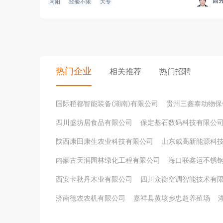
高
南阳
经验不限
大专
热门企业
相关推荐
热门招聘
国际稻都智能装备(湖南)有限公司
贵州三鑫泰动物保
四川盛坊居食品有限公司
保定基石数码科技有限公
陕西康田康生农业科技有限公司
山东威高新能源科
内蒙古天润园林绿化工程有限公司
海口联鑫运不锈
西安卡秋丹木业有限公司
四川众衡空调智能技术有
济南德农农机有限公司
嘉祥县黄垓乡忠超养殖场