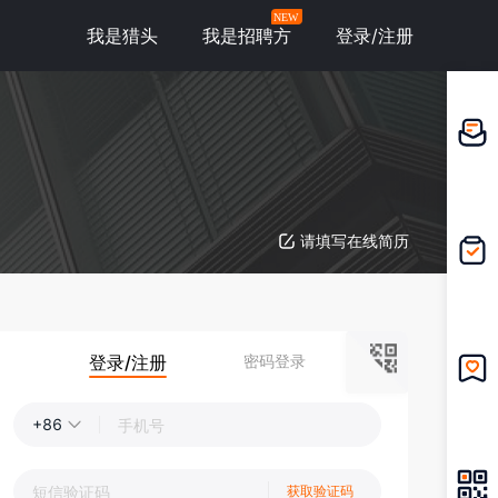
NEW
我是猎头
我是招聘方
登录/注册
邀请应
聘
请填写在线简历
我的投
递
登录/注册
密码登录
我的收
藏
+86
获取验证码