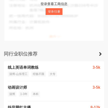
法人代表：
王鹏
登录查看工商信息
注册地址：
山东省淄博市高新区柳泉路296号亚太假日花园4
登录/注册
号楼110号
统一信用代码：
91370303MA3C6AWE1B
所属行业：
文化、体育和娱乐业
所在地：
淄博市
同行业职位推荐
线上英语单词教练
3-5k
淄博-山东理工
经验不限
大专
动画设计师
3-5k
淄博
1-3年
本科
抖音网红主播
8-12k