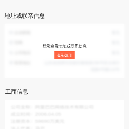
券、期货投资咨询，不含消费储值及类似相关业务）、营销咨
询；旅游信息咨询；教育信息咨询（不含培训及辅导）；公关
地址或联系信息
活动策划；展览展示服务；计算机网站建设施工及技术服务；
域名注册代理服务；计算机服务器租赁代理服务；会议服务；
品牌策划、文化信息交流与咨询服务；苗木花卉种植；园林绿
企业邮箱
暂无
化；文化广场设计及服务；音频、视频、计算机教学、舞台艺
术、广告设备技术服务；农作物种植、技术开发及咨询；信息
官网
暂无
登录查看地址或联系信息
技术服务；网上贸易代理；网上房地产中介；网上信息咨询
公司电话
暂无
（不含证券、期货投资咨询，不含消费储值及类似相关业
登录/注册
务）；室内外装饰装修工程设计、施工；市场营销策划、企业
联系地址
山东省淄博市高新区柳泉路296号亚太假日
形象策划、房地产营销策划；舞台设备安装、租赁（未经金融
花园4号楼110号
监管部门批准，不得从事吸收存款、融资担保、代客理财等金
融业务）；标识、标牌的设计、制作、安装；计算机系统集成
服务；礼品、工艺品（象牙及其制品除外）、服装、五金建
工商信息
材、办公用品、日用百货的销售。（依法须经批准的项目，经
相关部门批准后方可开展经营活动）
企业全称：
山东星展文化传播有限公司
成立时间：
2016-02-02
注册资本：
1000.00万人民币