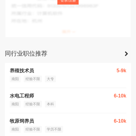
登录/注册
统一信用代码：
93411322MA453N8GXT
所属行业：
其他农业专业及辅助性活动
所在地：
南阳市
同行业职位推荐
养殖技术员
5-9k
南阳
经验不限
大专
水电工程师
6-10k
南阳
经验不限
本科
牧原饲养员
6-10k
南阳
经验不限
学历不限