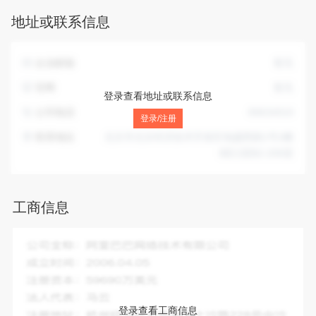
计；销售玩具；组织文化艺术交流活动（不含演出）；承办展
地址或联系信息
览展示活动；设计、制作、代理、发布广告。（市场主体依法
自主选择经营项目，开展经营活动；依法须经批准的项目，经
相关部门批准后依批准的内容开展经营活动；不得从事国家和
企业邮箱
暂无
本市产业政策禁止和限制类项目的经营活动。）
官网
暂无
登录查看地址或联系信息
公司电话
89634919
登录/注册
联系地址
北京市北京经济技术开发区地盛西路1号1幢
B区2层B2-206室
工商信息
企业全称：
惊奇大地(北京)科技有限公司
成立时间：
2017-08-22
注册资本：
100.00万人民币
法人代表：
魏延法
登录查看工商信息