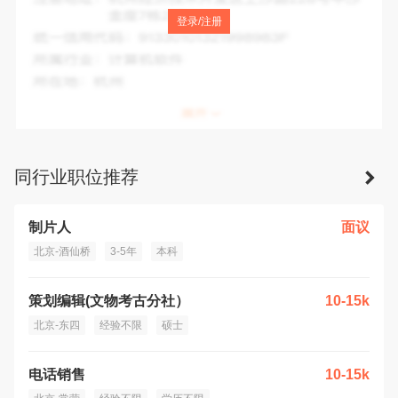
注册地址：
北京市北京经济技术开发区地盛西路1号1幢B区2
登录/注册
层B2-206室
统一信用代码：
91110302MA00HE3K0B
所属行业：
其他科技推广服务业
所在地：
北京市
同行业职位推荐
制片人
面议
北京-酒仙桥
3-5年
本科
策划编辑(文物考古分社）
10-15k
北京-东四
经验不限
硕士
电话销售
10-15k