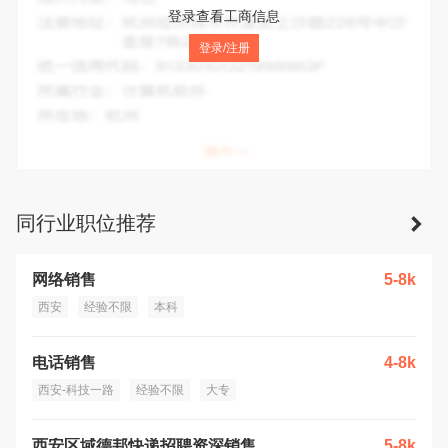
法人代表：
曾海兵
登录查看工商信息
注册地址：
陕西省西安市未央区北三环西段38号六村堡物流中
登录/注册
心F区北一排14-15号
统一信用代码：
916101357759283575
所属行业：
道路货物运输
所在地：
西安市
同行业职位推荐
网络销售
5-8k
西安
经验不限
本科
电话销售
4-8k
西安-科技一路
经验不限
大专
西安区域德邦快递招聘资深销售
5-8k