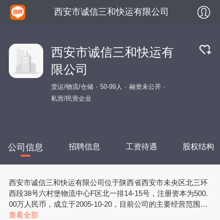
西安市诚信三和快运有限公司
西安市诚信三和快运有
限公司
货运/物流/仓储
50-99人
融资未公开
私营/民营企业
公司信息
招聘信息
工资待遇
股权结构
西安市诚信三和快运有限公司位于陕西省西安市未央区北三环
西段38号六村堡物流中心F区北一排14-15号，注册资本为500.
00万人民币，成立于2005-10-20，目前公司的主要经营范围是
零担货物运输（长沙）；普通货运；仓储；场地租赁；货物装
查看全部