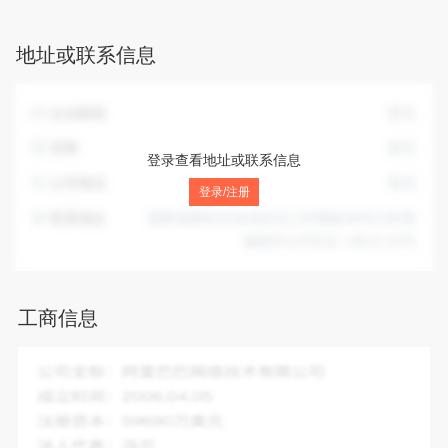
卸；货运信息咨询服务（依法须经批准的项目，经相关部门批
准后方可开展经营活动）。
地址或联系信息
企业邮箱
暂无
官网
暂无
登录查看地址或联系信息
公司电话
暂无
登录/注册
联系地址
陕西省西安市未央区北三环西段38号六村堡
物流中心F区北一排14-15号
工商信息
企业全称：
西安市诚信三和快运有限公司
成立时间：
2005-10-20
注册资本：
500.00万人民币