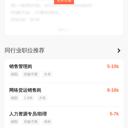
登录/注册
统一信用代码：
9341130234940135XQ
所属行业：
其他园艺作物种植
所在地：
南阳市
同行业职位推荐
销售管理岗
5-10k
南阳
经验不限
大专
网络货运销售岗
8-16k
南阳
1-3年
大专
人力资源专员/助理
5-7k
南阳
经验不限
本科