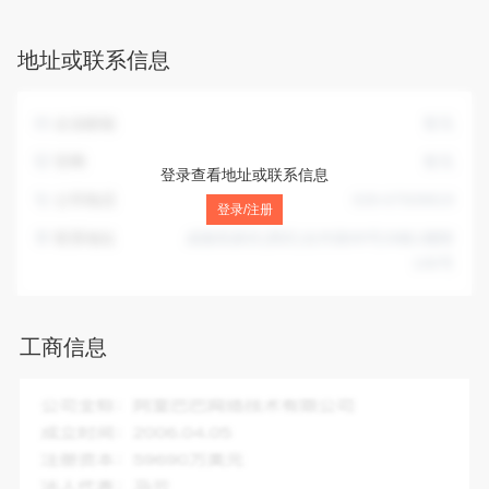
营活动）；质检技术服务（不含进出口商品检验鉴定、认证机
构、民用核安全设备无损检验、特种设备检验检测等国家专项
地址或联系信息
规定的项目）；网上贸易代理；仪器仪表的安装及调试；销
售：有机化肥、植保机械、化学试剂（不含危险化学品及易制
毒品）、日用品（不含烟花、爆竹）、消毒用品（不含危险化
企业邮箱
暂无
学品）、计算机软件及辅助设备、建材；销售、维修：机械设
备；五金交电、电子产品及配件、安防设备（国家有专项规定
官网
暂无
登录查看地址或联系信息
的除外）、环保监测设备、教学设备的配件及耗材、实验设备
公司电话
028-67509819
及耗材、家用电器、消防设备；网络工程施工（凭资质许可证
登录/注册
经营）；计算机系统集成；室内装饰装修工程设计、施工（凭
联系地址
成都高新区(西区)合作路89号28栋1楼附
资质许可证经营）（依法须经批准的项目，经相关部门批准后
146号
方可开展经营活动）。
工商信息
企业全称：
四川坤世和科技有限公司
成立时间：
2017-03-02
注册资本：
500.00万人民币