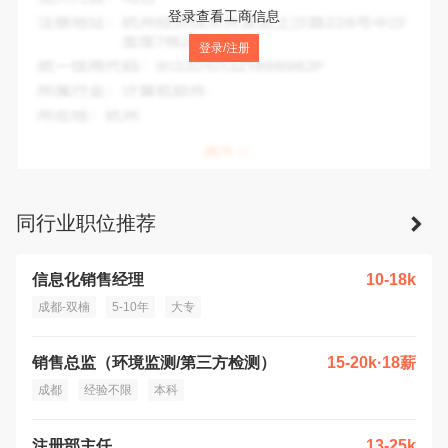
法人代表：
申兵
登录查看工商信息
注册地址：
成都高新区(西区)合作路89号28栋1楼附146号
登录/注册
统一信用代码：
91510100MA6CL1WP4T
所属行业：
农林牧渔技术推广服务
所在地：
成都市
同行业职位推荐
信息化销售经理
10-18k
成都-双楠
5-10年
大专
销售总监（环境监测/第三方检测）
15-20k·18薪
成都
经验不限
本科
注册部主任
13-25k