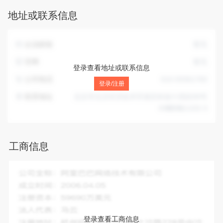
服务；承办展览展示活动；企业策划；电脑动画设计；技术开
地址或联系信息
发、技术服务；提供会议服务。（企业依法自主选择经营项
目，开展经营活动；依法须经批准的项目，经相关部门批准后
依批准的内容开展经营活动；不得从事本市产业政策禁止和限
企业邮箱
暂无
制类项目的经营活动。）
官网
暂无
登录查看地址或联系信息
公司电话
010-59361760
登录/注册
联系地址
北京市北京经济技术开发区科创十四街99号
33幢B栋1102-3
工商信息
企业全称：
仟山黛(北京)服饰有限公司
成立时间：
2014-09-12
注册资本：
500.00万人民币
法人代表：
刘楠楠
登录查看工商信息