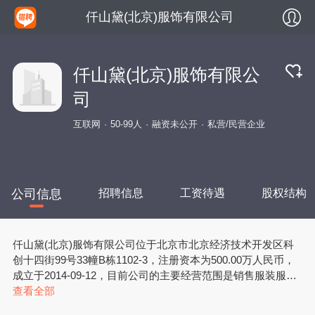
仟山黛(北京)服饰有限公司
仟山黛(北京)服饰有限公
司
互联网
50-99人
融资未公开
私营/民营企业
公司信息
招聘信息
工资待遇
股权结构
仟山黛(北京)服饰有限公司位于北京市北京经济技术开发区科
创十四街99号33幢B栋1102-3，注册资本为500.00万人民币，
成立于2014-09-12，目前公司的主要经营范围是销售服装服
饰、小饰品、鞋帽、箱包、针纺织品、皮革制品、日用品；生
查看全部
产服装；组织文化艺术交流活动（不含演出）；个人形象设计