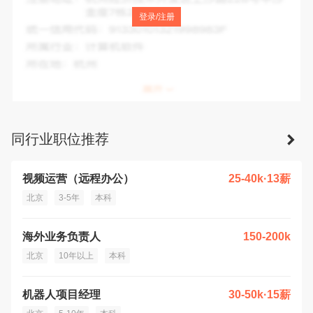
注册地址：
北京市北京经济技术开发区科创十四街99号33幢B
登录/注册
栋1102-3
统一信用代码：
911103023183036505
所属行业：
服装批发
所在地：
北京市
同行业职位推荐
视频运营（远程办公）
25-40k·13薪
北京
3-5年
本科
海外业务负责人
150-200k
北京
10年以上
本科
机器人项目经理
30-50k·15薪