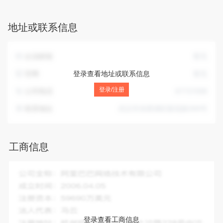
服务；企业形象策划；公关活动策划；商业项目策划及管理；
厨房设备、酒店设备、日用百货、农产品、预包装食品、散装
地址或联系信息
食品、服装、工艺礼品、玩具的批发、零售；食品技术研发及
技术转让。（依法须经审批的项目，经相关部门审批后方可开
展经营活动）
企业邮箱
暂无
官网
登录查看地址或联系信息
暂无
登录/注册
公司电话
87737098
联系地址
武汉市东西湖区梨花路399号
工商信息
企业全称：
艾可杰餐饮管理(武汉)有限公司
成立时间：
2014-11-27
注册资本：
2173.08万人民币
法人代表：
RAFET CEYHUN ARIC
登录查看工商信息