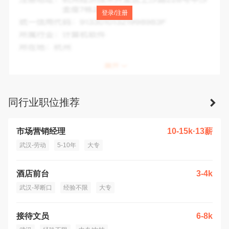
注册地址：
武汉市东西湖区梨花路399号
登录/注册
统一信用代码：
91420112321665935C
所属行业：
其他组织管理服务
所在地：
武汉市
同行业职位推荐
市场营销经理
10-15k·13薪
武汉-劳动
5-10年
大专
酒店前台
3-4k
武汉-琴断口
经验不限
大专
接待文员
6-8k