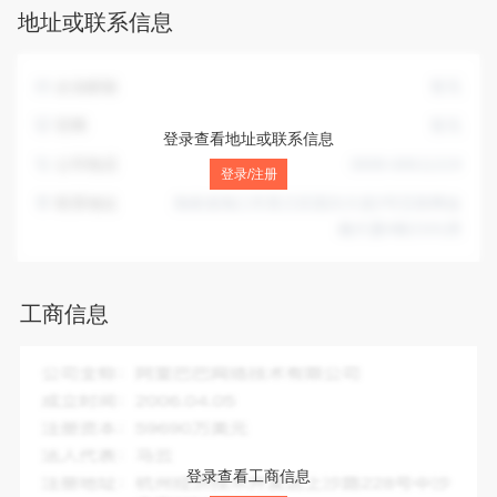
地址或联系信息
需许可审批的项目）；水泥制品制造；水泥制品销售；建筑砌
块制造；轻质建筑材料销售；物料搬运装备销售；装卸搬运；
国内货物运输代理；建筑用石加工；非金属矿及制品销售；轻
企业邮箱
暂无
质建筑材料制造；砖瓦制造；砖瓦销售；煤炭及制品销售；新
型陶瓷材料销售；建筑材料销售（除许可业务外，可自主依法
官网
暂无
登录查看地址或联系信息
经营法律法规非禁止或限制的项目）
公司电话
0898-68611219
登录/注册
联系地址
海南省海口市美兰区国兴大道3号互联网金
融大厦A栋2101房
工商信息
企业全称：
海南峰泽实业有限公司
成立时间：
2013-11-27
注册资本：
3000.00万人民币
法人代表：
吴坚文
登录查看工商信息
注册地址：
海南省海口市美兰区国兴大道3号互联网金融大厦