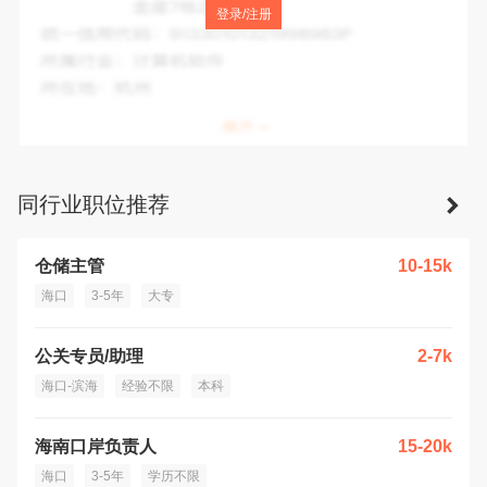
登录/注册
A栋2101房
统一信用代码：
9146010008251563X1
所属行业：
交通运输、仓储和邮政业
所在地：
海口市
同行业职位推荐
仓储主管
10-15k
海口
3-5年
大专
公关专员/助理
2-7k
海口-滨海
经验不限
本科
海南口岸负责人
15-20k
海口
3-5年
学历不限