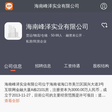
海南峰泽实业有限公司
海南峰泽实业有限公司
货运/物流/仓储
50-99人
融资未公开
私营/民营企业
公司信息
招聘信息
工资待遇
股权结构
海南峰泽实业有限公司位于海南省海口市美兰区国兴大道3号
互联网金融大厦A栋2101房，注册资本为3000.00万人民币，成
立于2013-11-27，目前公司的主要经营范围是许可项目：道路
货物运输（不含危险货物）；道路危险货物运输（依法须经批
查看全部
准的项目，经相关部门批准后方可开展经营活动）一般项目：
道路货物运输站经营；普通货物仓储服务（不含危险化学品等