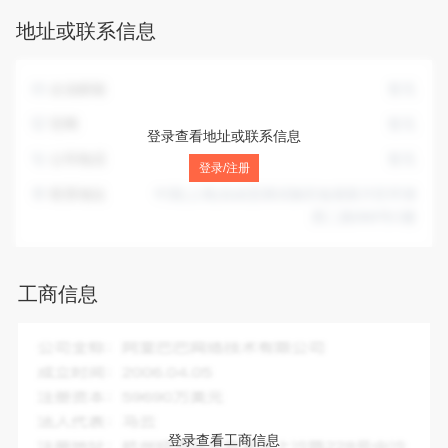
服务）；信息系统集成服务；信息技术咨询服务；计算机系统
地址或联系信息
服务；会议及展览服务；商务代理代办服务；数字创意产品展
览展示服务；食用农产品批发；食用农产品零售；化妆品批
发；化妆品零售；体育用品及器材批发；体育用品及器材零
企业邮箱
暂无
售；服装服饰批发；服装服饰零售；工艺美术品及收藏品批发
（象牙及其制品除外）；工艺美术品及收藏品零售（象牙及其
官网
暂无
登录查看地址或联系信息
制品除外）；工艺美术品及礼仪用品销售（象牙及其制品除
公司电话
暂无
外）；日用百货销售；日用品批发；日用品销售；家用电器销
登录/注册
售；家用电器零配件销售；日用家电零售；照相机及器材销
联系地址
中国(上海)自由贸易试验区临港新片区环湖
售；通讯设备销售；计算机软硬件及辅助设备批发；计算机软
西二路888号C楼
硬件及辅助设备零售；办公用品销售；文具用品批发；文具用
品零售；广告设计、代理；数字广告设计、代理；广告制作；
广告发布；数据处理服务；数字技术服务；技术服务、技术开
工商信息
发、技术咨询、技术交流、技术转让、技术推广；包装服务；
电线、电缆经营；塑料制品销售；林产品采集；木材销售；家
具零配件销售；水产品批发；新鲜蔬菜批发；新鲜水果批发；
企业全称：
上海慧语云电子商务有限公司
畜牧渔业饲料销售；农副产品销售。（除依法须经批准的项目
成立时间：
2025-03-11
外，凭营业执照依法自主开展经营活动）
注册资本：
50.00万人民币
法人代表：
杨钦雲
登录查看工商信息