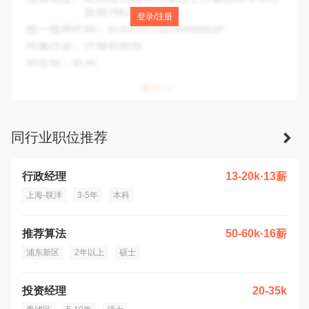
注册地址：
中国(上海)自由贸易试验区临港新片区环湖西二路
登录/注册
888号C楼
统一信用代码：
91310000MAED36RP3Q
所属行业：
信息传输、软件和信息技术服务业
所在地：
上海市
同行业职位推荐
行政经理
13-20k·13薪
上海-联洋
3-5年
本科
推荐算法
50-60k·16薪
浦东新区
2年以上
硕士
投资经理
20-35k