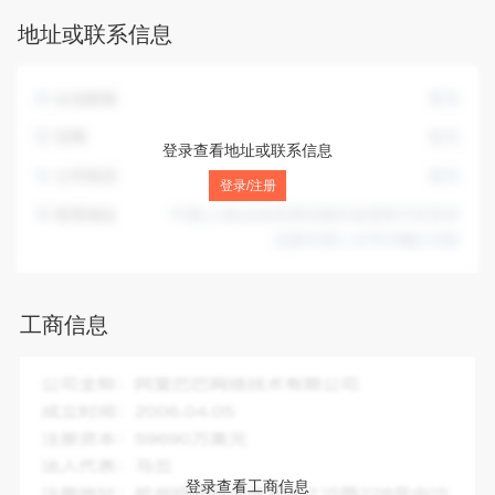
气设备销售；通用设备修理；电气设备修理；互联网销售（除
地址或联系信息
销售需要许可的商品）；信息咨询服务（不含许可类信息咨询
服务）。（除依法须经批准的项目外，凭营业执照依法自主开
展经营活动）
企业邮箱
暂无
官网
暂无
登录查看地址或联系信息
公司电话
暂无
登录/注册
联系地址
中国(上海)自由贸易试验区临港新片区宏祥
北路83弄1-42号20幢118室
工商信息
企业全称：
上海瑞达成船舶电气有限公司
成立时间：
2024-07-04
注册资本：
20.00万人民币
法人代表：
陶建成
登录查看工商信息