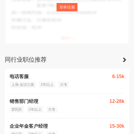
注册地址：
中国(上海)自由贸易试验区临港新片区宏祥北路83
登录/注册
弄1-42号20幢118室
统一信用代码：
91310000MADR8L2D5N
所属行业：
制造业
所在地：
上海市
同行业职位推荐
电话客服
6-15k
上海-金沙江路
2年以上
大专
销售部门经理
12-28k
普陀区
2年以上
大专
企业年金客户经理
15-30k