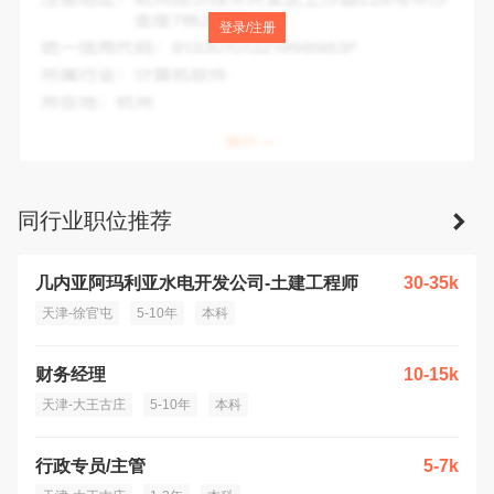
注册地址：
天津市滨海新区大港三号院
登录/注册
统一信用代码：
911200007182589087
所属行业：
石油和天然气开采业
所在地：
天津市
同行业职位推荐
几内亚阿玛利亚水电开发公司-土建工程师
30-35k
天津-徐官屯
5-10年
本科
财务经理
10-15k
天津-大王古庄
5-10年
本科
行政专员/主管
5-7k