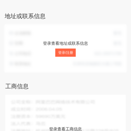
油天然气管道储运；特种设备检验检测；检验检测服务；道路
货物运输（不含危险货物）。发电业务、输电业务、供（配）
地址或联系信息
电业务；供热服务；供电业务。（依法须经批准的项目，经相
关部门批准后方可开展经营活动，具体经营项目以相关部门批
准文件或许可证件为准）。一般项目：石油制品制造（不含危
企业邮箱
暂无
险化学品）；石油制品销售（不含危险化学品）；工程管理服
务；工程技术服务（规划管理、勘察、设计、监理除外）；石
官网
登录查看地址或联系信息
暂无
油天然气技术服务；建设工程监理；仪器仪表修理；电子、机
登录/注册
公司电话
022-25971708
械设备维护（不含特种设备）；新兴能源技术研发；热力生产
和供应；供冷服务；余热余压余气利用技术研发；余热发电关
联系地址
天津市滨海新区大港三号院
键技术研发；碳碱排、碳转化、碳捕捉、碳封存技术研发；储
能技术服务。（除依法须经批准的项目外，凭营业执照依法自
主开展经营活动）。
工商信息
企业全称：
中国石油天然气股份有限公司大港油田分公司
成立时间：
2000-01-03
注册资本：
暂无
法人代表：
王希友
登录查看工商信息