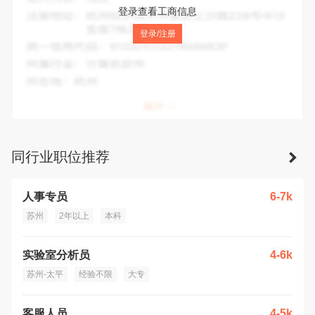
法人代表：
TAN TEIK CHUAN
登录查看工商信息
注册地址：
苏州工业园区展业路18号中新大厦D401、D402
登录/注册
统一信用代码：
913205946896290198
所属行业：
机械设备、五金产品及电子产品批发
所在地：
苏州市
同行业职位推荐
人事专员
6-7k
苏州
2年以上
本科
实验室分析员
4-6k
苏州-太平
经验不限
大专
客服人员
4-5k