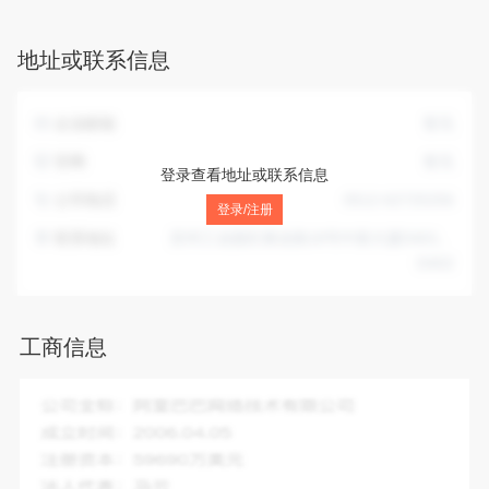
关配套业务；上述产品及微洁净环境的检测、设计、咨询服
务；上述产品的校验校准及上门维护、维修服务；净化设备的
地址或联系信息
研发。（依法须经批准的项目，经相关部门批准后方可开展经
营活动）
企业邮箱
暂无
官网
暂无
登录查看地址或联系信息
公司电话
0512-62725256
登录/注册
联系地址
苏州工业园区展业路18号中新大厦D401、
D402
工商信息
企业全称：
科品斯(苏州)净化有限公司
成立时间：
2009-06-01
注册资本：
217.31万人民币