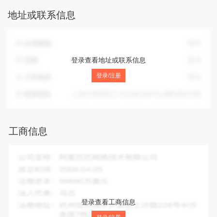
件及辅助设备批发；计算机软硬件及辅助设备零售；电子产品
地址或联系信息
销售；电子元器件与机电组件设备销售；仪器仪表销售；软件
开发；人工智能应用软件开发；电子测量仪器销售；工业自动
控制系统装置销售；电工仪器仪表销售；智能仪器仪表销售。
企业邮箱
暂无
（除依法须经批准的项目外，凭营业执照依法自主开展经营活
动）
官网
登录查看地址或联系信息
暂无
登录/注册
公司电话
暂无
联系地址
上海市奉贤区汇丰北路288号11幢6层603室
工商信息
企业全称：
上海钊晟传感器有限公司
成立时间：
2023-02-02
注册资本：
1038.96万人民币
法人代表：
赵辉
登录查看工商信息
注册地址：
上海市奉贤区汇丰北路288号11幢6层603室