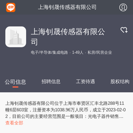
上海钊晟传感器有限公司
上海钊晟传感器有限公
司
电子/半导体/集成电路
1-49人
私营/民营企业
公司信息
招聘信息
工资待遇
股权结构
上海钊晟传感器有限公司位于上海市奉贤区汇丰北路288号11
幢6层603室，注册资本为1038.96万人民币，成立于2023-02-0
2，目前公司的主要经营范围是一般项目：光电子器件销售；
导航、测绘、气象及海洋专用仪器销售；技术服务、技术开
查看全部
发、技术咨询、技术交流、技术转让、技术推广；计算机软硬