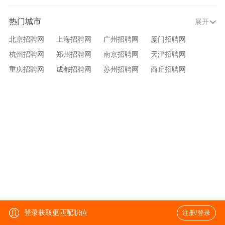
热门城市
展开
北京招聘网
上海招聘网
广州招聘网
厦门招聘网
杭州招聘网
郑州招聘网
南京招聘网
天津招聘网
重庆招聘网
成都招聘网
苏州招聘网
商丘招聘网
大连招聘网
济南招聘网
宁波招聘网
无锡招聘网
青岛招聘网
沈阳招聘网
台州招聘网
西安招聘网
武汉招聘网
登录获取更匹配职位
注册/登录