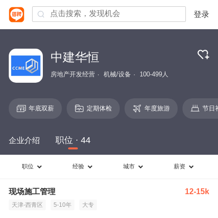
登录
中建华恒
房地产开发经营
机械/设备
100-499人
年底双薪
定期体检
年度旅游
节日
职位 · 44
企业介绍
职位
经验
城市
薪资
现场施工管理
12-15k
天津-西青区
5-10年
大专