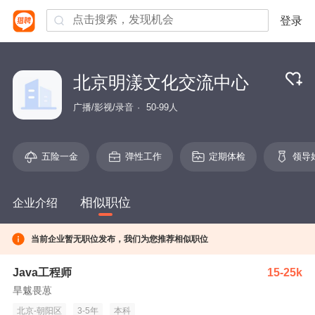
登录
北京明漾文化交流中心
广播/影视/录音
50-99人
五险一金
弹性工作
定期体检
领导
相似职位
企业介绍
当前企业暂无职位发布，我们为您推荐相似职位
Java工程师
15-25k
旱魃畏葸
北京-朝阳区
3-5年
本科