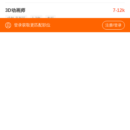
3D动画师
7-12k
成都-高新区
1-3年
本科
登录获取更匹配职位
注册/登录
3D动画师
8-15k
成都
1-3年
学历不限
资深原画场景
8-24k
成都
3-5年
大专
游戏原画师
8-13k·13薪
成都-青羊区
1-3年
学历不限
次世代角色
6-10k·13薪
成都-青羊区
1-3年
学历不限