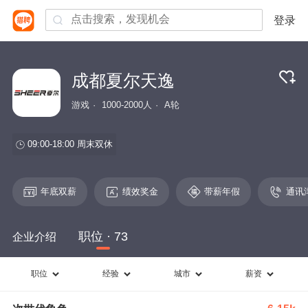
登录
成都夏尔天逸
游戏
1000-2000人
A轮
09:00-18:00
周末双休
年底双薪
绩效奖金
带薪年假
通讯
职位 · 73
企业介绍
职位
经验
城市
薪资