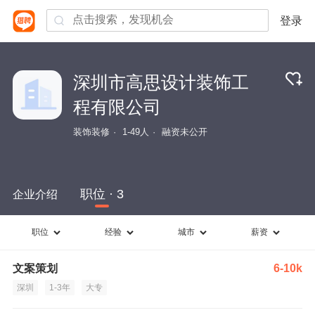
登录
深圳市高思设计装饰工
程有限公司
装饰装修
1-49人
融资未公开
职位 · 3
企业介绍
职位
经验
城市
薪资
文案策划
6-10k
深圳
1-3年
大专