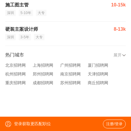
施工图主管
10-15k
深圳
5-10年
大专
硬装主案设计师
8-13k
深圳
3-5年
大专
热门城市
展开
北京招聘网
上海招聘网
广州招聘网
厦门招聘网
杭州招聘网
郑州招聘网
南京招聘网
天津招聘网
重庆招聘网
成都招聘网
苏州招聘网
商丘招聘网
大连招聘网
济南招聘网
宁波招聘网
无锡招聘网
青岛招聘网
沈阳招聘网
台州招聘网
西安招聘网
武汉招聘网
登录获取更匹配职位
注册/登录