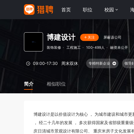
首页
职位
校园
博建设计
屏蔽该公司
关注
装饰装修
·
工程施工
·
100-499人
·
融资未公开
09:00-17:30
周末双休
专精特新企业
领导
生育补贴
简介
相似职位
博建设计是以价值设计为核心 ， 为城市建设和城市更新
， 经二十几年的发展 ， 多次获得国家及省部级重量级
庆日清城市景观设计有限公司、 重庆米房子文化发展有