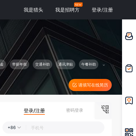
NEW
我是猎头
我是招聘方
登录/注册
邀请应
聘
金
带薪年假
交通补助
通讯津贴
午餐补助
我的投
递
请填写在线简历
登录/注册
密码登录
我的收
藏
+86