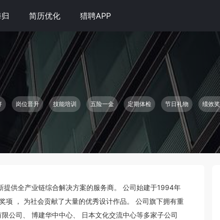
海归
简历优化
猎聘APP
好
岗位晋升
技能培训
五险一金
定期体检
节日礼物
绩效奖
提供全产业链综合解决方案的服务商。 公司始建于1994年 
奖项 ， 为社会贡献了大量的优秀设计作品。 公司旗下拥有重
限公司、 博建华中中心、 日本文化交流中心等多家子公司