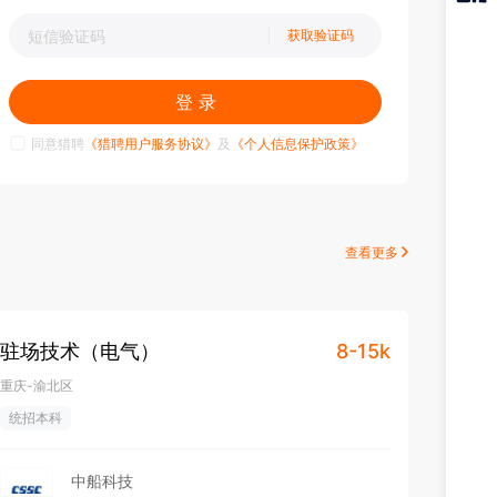
猎聘
获取验证码
APP
登 录
同意猎聘
《猎聘用户服务协议》
及
《个人信息保护政策》
查看更多
驻场技术（电气）
8-15k
重庆-渝北区
统招本科
中船科技